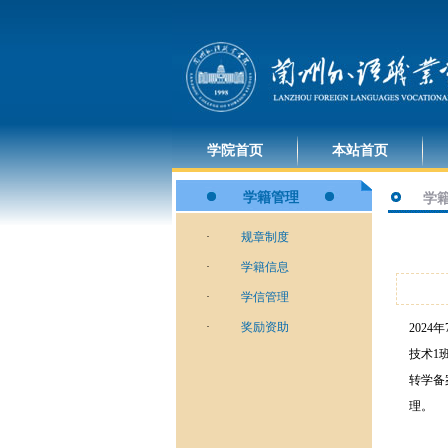
学院首页
本站首页
学籍管理
学籍
·
规章制度
·
学籍信息
·
学信管理
·
奖励资助
202
技术1
转学备
理。