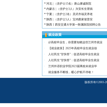
*
河北 | （含护士15名）唐山康诚医院
*
内蒙古 | （含护士3人）兴安长生肾病
*
宁夏 | （含护士2名）灵武市福灵养老
*
陕西 | （含护士5人）宝鸡蔡家坡普安
*
陕西丨西安交通大学第一附属医院招聘公告
*
河北 | （含护士6人）吴桥县中西医结
就业政策
*
河北 | 宝石花定州市第二医院医养中心
*
宁夏 | （含幼师3名）银川市西夏区第
·
@高校毕业生，你需要知晓这些兰州市就业
*
宁夏 | （含幼师2名）银川市西夏区镇
·
【就业政策】2025年高校毕业生就业创
*
陕西 | 榆林市第二十四幼儿园招聘启事
·
人社民生“甘快答”：促进高校毕业生就业
*
甘肃 | （含护士若干名）礼泉民源医院
·
人社民生“甘快答”：促进高校毕业生就业
*
陕西 | （含护士3名）汉滨区第三人民
·
兰州外语职业学院2023届离校未就业毕
·
就业服务不断线，暖心护航不停歇！
版权所有
©
200