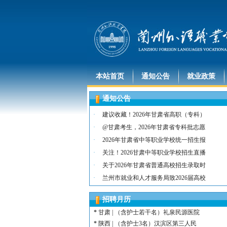
本站首页
通知公告
就业政策
通知公告
*
河北 | （含护士15名）唐山康诚医院
*
内蒙古 | （含护士3人）兴安长生肾病
·
建议收藏！2026年甘肃省高职（专科）
*
宁夏 | （含护士2名）灵武市福灵养老
·
@甘肃考生，2026年甘肃省专科批志愿
*
陕西 | （含护士5人）宝鸡蔡家坡普安
·
2026年甘肃省中等职业学校统一招生报
*
陕西丨西安交通大学第一附属医院招聘公告
·
关注！2026甘肃中等职业学校招生直播
*
河北 | （含护士6人）吴桥县中西医结
·
关于2026年甘肃省普通高校招生录取时
*
河北 | 宝石花定州市第二医院医养中心
·
兰州市就业和人才服务局致2026届高校
*
宁夏 | （含幼师3名）银川市西夏区第
*
宁夏 | （含幼师2名）银川市西夏区镇
招聘月历
*
陕西 | 榆林市第二十四幼儿园招聘启事
*
甘肃 | （含护士若干名）礼泉民源医院
*
陕西 | （含护士3名）汉滨区第三人民