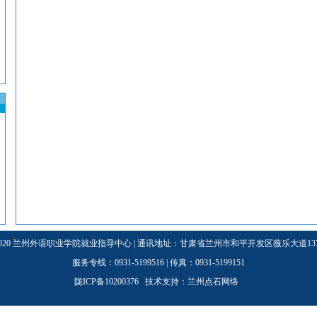
3-2020 兰州外语职业学院就业指导中心 | 通讯地址：甘肃省兰州市和平开发区薇乐大道137号
服务专线：0931-5199516 | 传真：0931-5199151
陇ICP备10200376 技术支持：
兰州点石网络