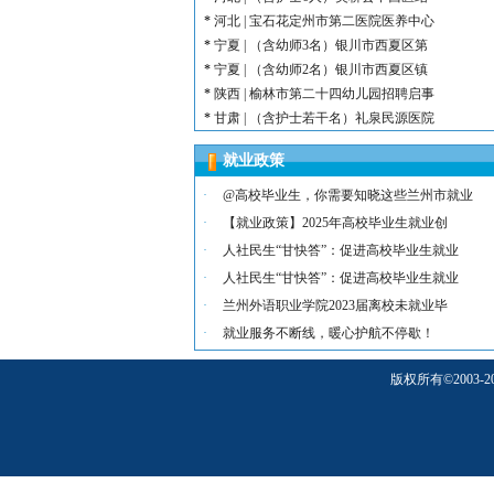
*
河北 | 宝石花定州市第二医院医养中心
*
宁夏 | （含幼师3名）银川市西夏区第
*
宁夏 | （含幼师2名）银川市西夏区镇
*
陕西 | 榆林市第二十四幼儿园招聘启事
*
甘肃 | （含护士若干名）礼泉民源医院
*
陕西 | （含护士3名）汉滨区第三人民
就业政策
*
河北 | （含护士15名）唐山康诚医院
*
内蒙古 | （含护士3人）兴安长生肾病
·
@高校毕业生，你需要知晓这些兰州市就业
*
宁夏 | （含护士2名）灵武市福灵养老
·
【就业政策】2025年高校毕业生就业创
*
陕西 | （含护士5人）宝鸡蔡家坡普安
·
人社民生“甘快答”：促进高校毕业生就业
*
陕西丨西安交通大学第一附属医院招聘公告
·
人社民生“甘快答”：促进高校毕业生就业
*
河北 | （含护士6人）吴桥县中西医结
·
兰州外语职业学院2023届离校未就业毕
*
河北 | 宝石花定州市第二医院医养中心
*
宁夏 | （含幼师3名）银川市西夏区第
·
就业服务不断线，暖心护航不停歇！
*
宁夏 | （含幼师2名）银川市西夏区镇
版权所有
©
200
*
陕西 | 榆林市第二十四幼儿园招聘启事
*
甘肃 | （含护士若干名）礼泉民源医院
*
陕西 | （含护士3名）汉滨区第三人民