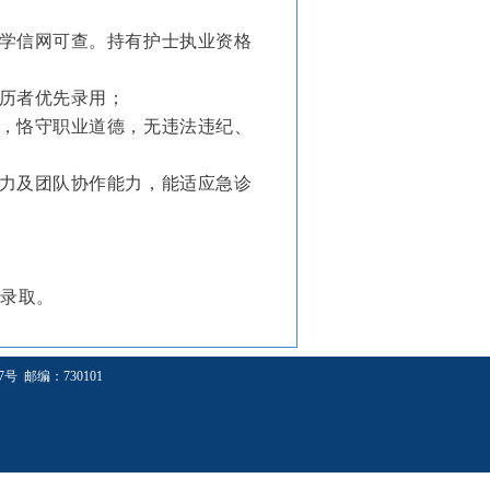
学信网
可查。持有护士执业资格
经历者优先录用；
业，恪守职业道德，无违法违纪、
能力及团队协作能力，能适应急诊
录取。
 邮编：730101
合同。