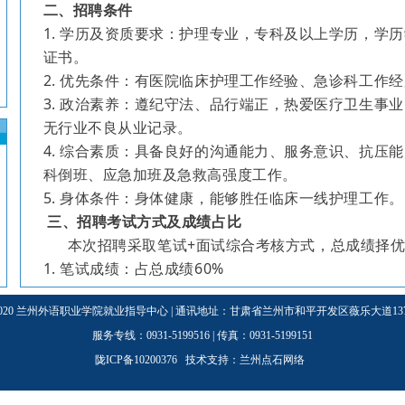
二、招聘条件
1. 学历及资质要求：护理专业，专科及以上学历，学历
证书。
2. 优先条件：有医院临床护理工作经验、急诊科工作
3. 政治素养：遵纪守法、品行端正，热爱医疗卫生事
无行业不良从业记录。
4. 综合素质：具备良好的沟通能力、服务意识、抗压
科倒班、应急加班及急救高强度工作。
5. 身体条件：身体健康，能够胜任临床一线护理工作。
三、招聘考试方式及成绩占比
本次招聘采取笔试+面试综合考核方式，总成绩择优
1. 笔试成绩：占总成绩60%
2. 面试成绩：占总成绩40%
3-2020 兰州外语职业学院就业指导中心 | 通讯地址：甘肃省兰州市和平开发区薇乐大道137号
根据总成绩从高到低依次择优录用
四、聘用待遇
服务专线：0931-5199516 | 传真：0931-5199151
工资待遇：面谈
陇ICP备10200376 技术支持：
兰州点石网络
试用期三个月，试用期满后经考核合格，签订聘用