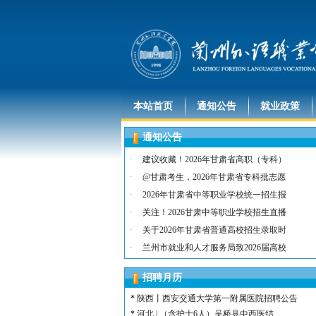
本站首页
通知公告
就业政策
通知公告
·
建议收藏！2026年甘肃省高职（专科）
·
@甘肃考生，2026年甘肃省专科批志愿
·
2026年甘肃省中等职业学校统一招生报
·
关注！2026甘肃中等职业学校招生直播
·
关于2026年甘肃省普通高校招生录取时
*
河北 | （含护士15名）唐山康诚医院
·
兰州市就业和人才服务局致2026届高校
*
内蒙古 | （含护士3人）兴安长生肾病
*
宁夏 | （含护士2名）灵武市福灵养老
招聘月历
*
陕西 | （含护士5人）宝鸡蔡家坡普安
*
陕西丨西安交通大学第一附属医院招聘公告
*
河北 | （含护士6人）吴桥县中西医结