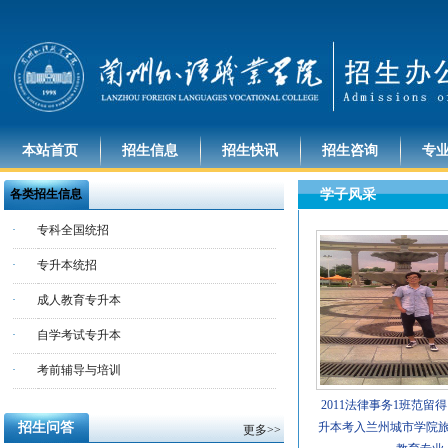
本站首页
招生信息
招生快讯
招生咨询
专
各类招生信息
学子风采
·
专科全国统招
·
专升本统招
·
成人教育专升本
·
自学考试专升本
·
考前辅导与培训
2011法律事务1班范留得
招生问答
升本考入兰州城市学院
更多>>