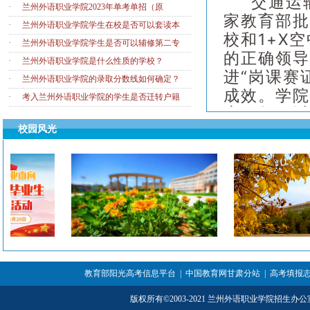
交通运输
·
兰州外语职业学院2023年单考单招（原
家教育部
·
兰州外语职业学院学生在校是否可以套读本
校和
1+X
空
·
兰州外语职业学院学生是否可以辅修第二专
的正确领
·
兰州外语职业学院是什么性质的学校？
进
“
岗课赛
·
兰州外语职业学院的录取分数线如何确定？
成效。学
·
考入兰州外语职业学院的学生是否迁转户籍
赛促教、
举办参与
校园风光
三等奖
3
项
教育部
1+X
1+X
空中乘
交通运输
轨道交通
飞机机电
教育部阳光高考信息平台
|
中国教育网甘肃分站
|
高考填报
个专业
。
版权所有
©
2003-2021 兰州外语职业学院招生办
交通运输